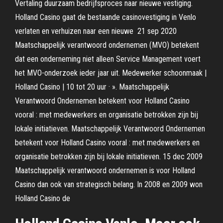
Vertaling duurzaam bedrijfsproces naar nieuwe vestiging.
Holland Casino gaat de bestaande casinovestiging in Venlo
verlaten en verhuizen naar een nieuwe 21 sep 2020
Maatschappelijk verantwoord ondernemen (MVO) betekent
dat een onderneming niet alleen Service Management voert
het MVO-onderzoek ieder jaar uit. Medewerker schoonmaak |
Holland Casino | 10 tot 20 uur · ». Maatschappelijk
Verantwoord Ondernemen betekent voor Holland Casino
vooral : met medewerkers en organisatie betrokken zijn bij
lokale initiatieven. Maatschappelijk Verantwoord Ondernemen
betekent voor Holland Casino vooral : met medewerkers en
organisatie betrokken zijn bij lokale initiatieven. 15 dec 2009
Maatschappelijk verantwoord ondernemen is voor Holland
Casino dan ook van strategisch belang. In 2008 en 2009 won
Holland Casino de