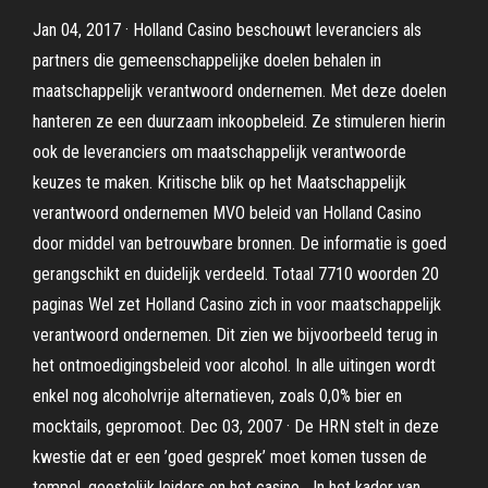
Jan 04, 2017 · Holland Casino beschouwt leveranciers als
partners die gemeenschappelijke doelen behalen in
maatschappelijk verantwoord ondernemen. Met deze doelen
hanteren ze een duurzaam inkoopbeleid. Ze stimuleren hierin
ook de leveranciers om maatschappelijk verantwoorde
keuzes te maken. Kritische blik op het Maatschappelijk
verantwoord ondernemen MVO beleid van Holland Casino
door middel van betrouwbare bronnen. De informatie is goed
gerangschikt en duidelijk verdeeld. Totaal 7710 woorden 20
paginas Wel zet Holland Casino zich in voor maatschappelijk
verantwoord ondernemen. Dit zien we bijvoorbeeld terug in
het ontmoedigingsbeleid voor alcohol. In alle uitingen wordt
enkel nog alcoholvrije alternatieven, zoals 0,0% bier en
mocktails, gepromoot. Dec 03, 2007 · De HRN stelt in deze
kwestie dat er een ’goed gesprek’ moet komen tussen de
tempel, geestelijk leiders en het casino. „In het kader van