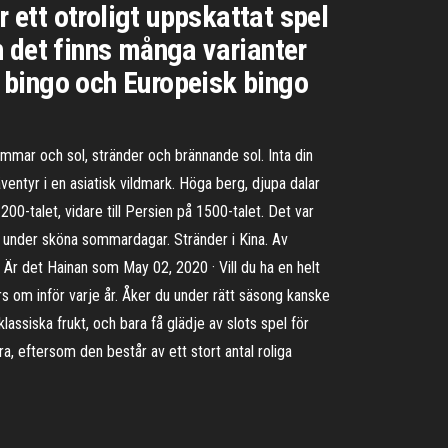
r ett otroligt uppskattat spel
 det finns många varianter
 bingo och Europeisk bingo
ommar och sol, stränder och brännande sol. Inta din
entyr i en asiatisk vildmark. Höga berg, djupa dalar
0-talet, vidare till Persien på 1500-talet. Det var
ta under sköna sommardagar. Stränder i Kina. Av
 Är det Hainan som May 02, 2020 · Vill du ha en helt
s om inför varje år. Åker du under rätt säsong kanske
assiska frukt, och bara få glädje av slots spel för
a, eftersom den består av ett stort antal roliga