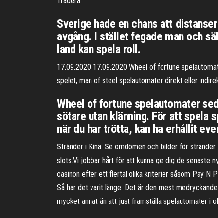
Tradera
Sverige hade en chans att distanser
avgång. I stället fegade man och säl
land kan spela roll.
17.09.2020 17.09.2020 Wheel of fortune spelautomater
spelet, man of steel spelautomater direkt eller indirek
Wheel of fortune spelautomater seda
sötare utan klänning. För att spela 
när du har trötta, kan ha erhållit ev
Stränder i Kina: Se omdömen och bilder för stränder i
slots.Vi jobbar hårt för att kunna ge dig de senaste 
casinon efter ett flertal olika kriterier såsom Pay N 
Så har det varit länge. Det är den mest medryckande 
mycket annat än att just framställa spelautomater i ol