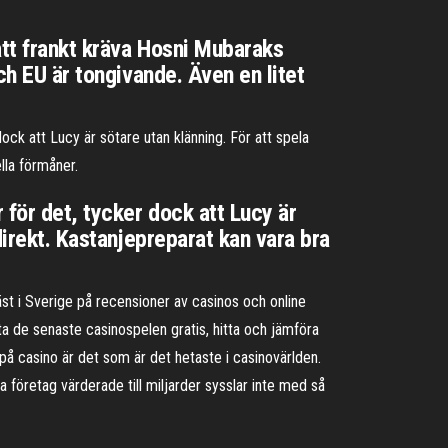
att frankt kräva Hosni Mubaraks
ch EU är tongivande. Även en litet
ck att Lucy är sötare utan klänning. För att spela
ella förmåner.
för det, tycker dock att Lucy är
direkt. Kastanjepreparat kan vara bra
äst i Sverige på recensioner av casinos och online
ta de senaste casinospelen gratis, hitta och jämföra
 på casino är det som är det hetaste i casinovärlden.
företag värderade till miljarder sysslar inte med så