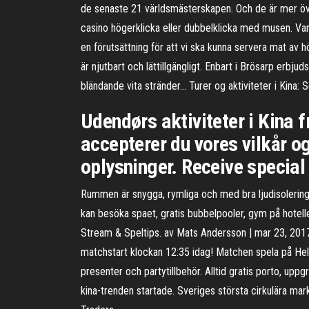
de senaste 21 världsmästerskapen. Och de är mer överl
casino högerklicka eller dubbelklicka med musen. Var 
en förutsättning för att vi ska kunna servera mat av 
är njutbart och lättillgängligt. Enbart i Brösarp erbj
bländande vita stränder… Turer og aktiviteter i Kina: S
Udendørs aktiviteter i Kina f
accepterer du vores vilkår o
oplysninger. Receive special 
Rummen är snygga, rymliga och med bra ljudisolering. A
kan besöka spaet, gratis bubbelpooler, gym på hotell
Stream & Speltips. av Mats Andersson | mar 23, 2017
matchstart klockan 12:35 idag! Matchen spela på Helo
presenter och partytillbehör. Alltid gratis porto, upp
kina-trenden startade. Sveriges största cirkulära mar