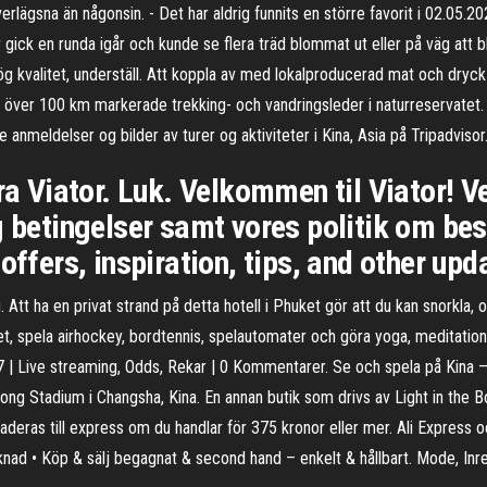
ägsna än någonsin. - Det har aldrig funnits en större favorit i 02.05.202
gick en runda igår och kunde se flera träd blommat ut eller på väg att bl
hög kvalitet, underställ. Att koppla av med lokalproducerad mat och dryc
uds över 100 km markerade trekking- och vandringsleder i naturreservatet.
e anmeldelser og bilder av turer og aktiviteter i Kina, Asia på Tripadviso
ra Viator. Luk. Velkommen til Viator! V
g betingelser samt vores politik om bes
offers, inspiration, tips, and other up
tt ha en privat strand på detta hotell i Phuket gör att du kan snorkla, o
et, spela airhockey, bordtennis, spelautomater och göra yoga, meditation
 | Live streaming, Odds, Rekar | 0 Kommentarer. Se och spela på Kina – 
ng Stadium i Changsha, Kina. En annan butik som drivs av Light in the Bo
graderas till express om du handlar för 375 kronor eller mer. Ali Express o
knad • Köp & sälj begagnat & second hand – enkelt & hållbart. Mode, Inr