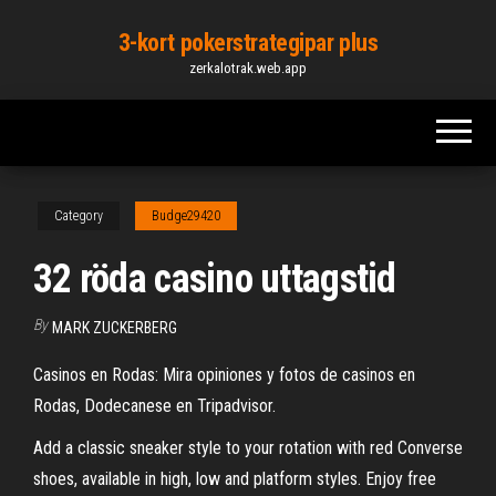
Skip
3-kort pokerstrategipar plus
to
zerkalotrak.web.app
the
content
Category
Budge29420
32 röda casino uttagstid
By
MARK ZUCKERBERG
Casinos en Rodas: Mira opiniones y fotos de casinos en
Rodas, Dodecanese en Tripadvisor.
Add a classic sneaker style to your rotation with red Converse
shoes, available in high, low and platform styles. Enjoy free