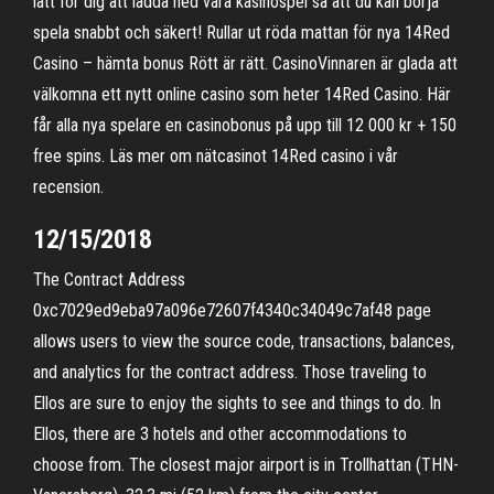
lätt för dig att ladda ned våra kasinospel så att du kan börja
spela snabbt och säkert! Rullar ut röda mattan för nya 14Red
Casino – hämta bonus Rött är rätt. CasinoVinnaren är glada att
välkomna ett nytt online casino som heter 14Red Casino. Här
får alla nya spelare en casinobonus på upp till 12 000 kr + 150
free spins. Läs mer om nätcasinot 14Red casino i vår
recension.
12/15/2018
The Contract Address
0xc7029ed9eba97a096e72607f4340c34049c7af48 page
allows users to view the source code, transactions, balances,
and analytics for the contract address. Those traveling to
Ellos are sure to enjoy the sights to see and things to do. In
Ellos, there are 3 hotels and other accommodations to
choose from. The closest major airport is in Trollhattan (THN-