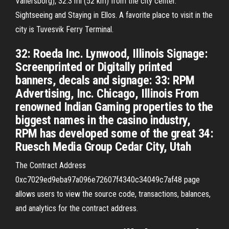
Vanersborg), 32.3 mi (52 km) from the city center.
Sightseeing and Staying in Ellos. A favorite place to visit in the
city is Tuvesvik Ferry Terminal.
32: Roeda Inc. Lynwood, Illinois Signage:
Screenprinted or Digitally printed
banners, decals and signage: 33: RPM
Advertising, Inc. Chicago, Illinois From
renowned Indian Gaming properties to the
biggest names in the casino industry,
RPM has developed some of the great 34:
Ruesch Media Group Cedar City, Utah
The Contract Address
0xc7029ed9eba97a096e72607f4340c34049c7af48 page
allows users to view the source code, transactions, balances,
and analytics for the contract address.