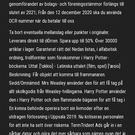
genomförandet av bolags- och föreningsstämmor förlängs till
slutet av 2021; Från den 12 december 2020 ska du använda
OCR-nummer när du betalar till oss
Ta bort eventuella mellanslag eller punkter i originalnr.
Leverans direkt till dÖrren. Spara upp till 50%. Över 30000
artiklar i lager. Garanterat rätt del Nedan listas, i alfabetisk
ordning, trollformler som förekommer i Harry Potter-
böckerna. Uttal: ['ɑkkio] - Latinska uttalet (film, spel) ['æsio]
Beskrivning: Får objekt att komma till frammanaren.
Sedd/Omnämnd: Mrs Weasley använder den för att få tag på
allt skolkgodis från Weasley-tvillingarna. Harry Potter använder
den i Harry Potter och den flammande bägaren för att få tag i
En kvinna behövde operera bort sin livmoder efter en
utdragen förlossning i Uppsala 2019. Nu kritiseras personalen
för att inte ha sett över riskerna. TermTrident Ads går in i en
sårbar dator och göra det mer sårbara som nämns ovan det är