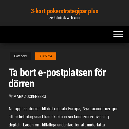
Skip
3-kort pokerstrategipar plus
to
zerkalotrak.web.app
the
content
Category
Ali65024
Ta bort e-postplatsen för
dörren
By
MARK ZUCKERBERG
Nu öppnas dörren till det digitala Europa; Nya taxonomier gör
att aktiebolag snart kan skicka in sin koncernredovisning
digitalt; Lagen om tillfälliga undantag för att underlätta