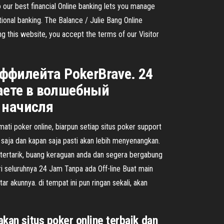
 our best financial Online banking lets you manage
onal banking. The Balance / Julie Bang Online
ng this website, you accept the terms of our Visitor
аффилейта PokerBrave. 24
аете в волшебный
к начисля
ti poker online, biarpun setiap situs poker support
saja dan kapan saja pasti akan lebih menyenangkan.
nda tertarik, buang keraguan anda dan segera bergabung
i seluruhnya 24 Jam Tanpa ada Off-line Buat main
r akunnya. di tempat ini pun ringan sekali, akan
situs poker online terbaik dan