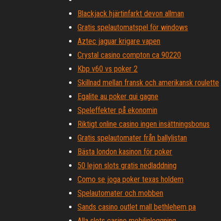
Blackjack hjärtinfarkt devon allman
Gratis spelautomatspel för windows
Aztec jaguar krigare vapen
Crystal casino compton ca 90220
Kbp v60 vs poker 2
Skillnad mellan fransk och amerikansk roulette
Egalite au poker qui gagne
Speleffekter på ekonomin
Riktigt online casino ingen insättningsbonus
Gratis spelautomater från ballylistan
Bästa london kasinon för poker
50 lejon slots gratis nedladdning
Como se joga poker texas holdem
Spelautomater och mobben
Sands casino outlet mall bethlehem pa
Alla slots casino mobilinloggning